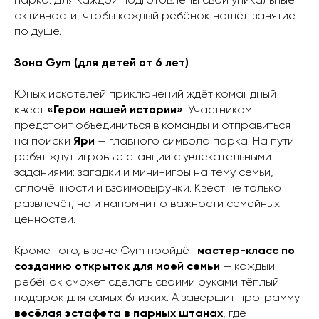
парка. Для каждой подготовлены свои уникальные
активности, чтобы каждый ребёнок нашёл занятие
по душе.
Зона Gym (для детей от 6 лет)
Юных искателей приключений ждёт командный
квест
«Герои нашей истории»
. Участникам
предстоит объединиться в команды и отправиться
на поиски
Яри
— главного символа парка. На пути
ребят ждут игровые станции с увлекательными
заданиями: загадки и мини-игры на тему семьи,
сплочённости и взаимовыручки. Квест не только
развлечёт, но и напомнит о важности семейных
ценностей.
Кроме того, в зоне Gym пройдёт
мастер-класс по
созданию открыток для моей семьи
— каждый
ребёнок сможет сделать своими руками тёплый
подарок для самых близких. А завершит программу
весёлая эстафета в парных штанах
, где